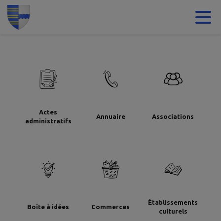
Contenu
Menu
Recherche
Pied de page
Actes
Annuaire
Associations
administratifs
Établissements
Boîte à idées
Commerces
culturels