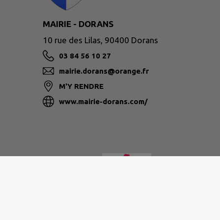
MAIRIE - DORANS
10 rue des Lilas, 90400 Dorans
03 84 56 10 27
mairie.dorans@orange.fr
M'Y RENDRE
www.mairie-dorans.com/