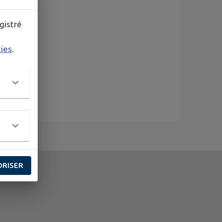
gistré
kies
.
ORISER