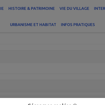
IE
HISTOIRE & PATRIMOINE
VIE DU VILLAGE
INTE
URBANISME ET HABITAT
INFOS PRATIQUES
s ordures ménagères