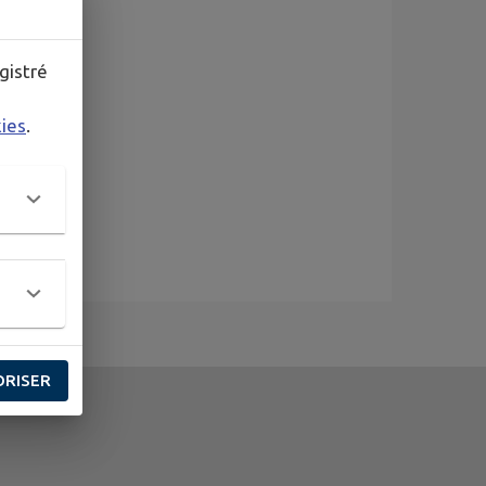
gistré
kies
.
ORISER