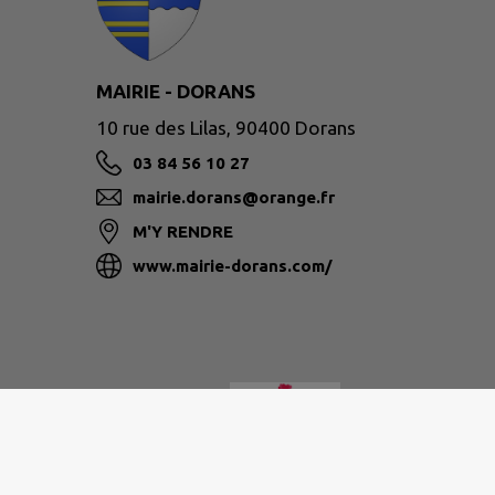
MAIRIE - DORANS
10 rue des Lilas, 90400 Dorans
03 84 56 10 27
mairie.dorans@orange.fr
M'Y RENDRE
www.mairie-dorans.com/