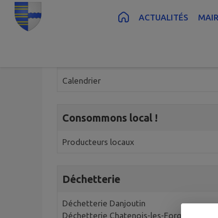
Contenu
Menu
Recherche
Pied de page
ACTUALITÉS
MAIR
3 annuaires trouvés.
Calendrier 2026 de collecte de
Calendrier
Consommons local !
Producteurs locaux
Déchetterie
Déchetterie Danjoutin
Déchetterie Chatenois-les-Forges