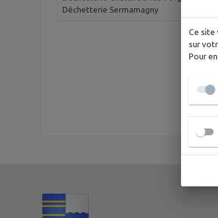
Déchetterie Sermamagny
Ce site 
sur votr
Pour en