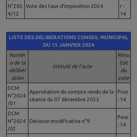
N°202
Vote des taux d’imposition 2024
r :
4/12
14
LISTE DES DELIBERATIONS CONSEIL MUNICIPAL
DU 15 JANVIER 2024
Numér
Résu
o de la
ltat
Intitulé de l’acte
délibér
du
ation
vote
DCM
Approbation du compte rendu de la
Pour
N°2024
séance du 07 décembre 2023
: 14
/01
DCM
Pour
N°2024
Décision modificative n°9
: 14
/02