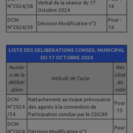
Verbal de la séance du 17
N°2024/38
14
Octobre 2024
DCM
Pour :
Décision Modificative n°2
N°2024/39
14
LISTE DES DELIBERATIONS CONSEIL MUNICIPAL
DU 17 OCTOBRE 2024
Numér
Rés
o de la
ultat
Intitulé de l’acte
délibér
du
ation
vote
DCM
Rattachement au risque prévoyance
Pour
N°2024
des agents à la convention de
: 15
/34
Participation conclue par le CDG90
DCM
Pour
N°2024
Décision Modificative n°1