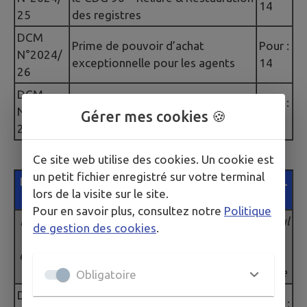
14
25
des registres
DCM
Prime de pouvoir d’achat
Pour :
N°2024/
exceptionnelle pour les agents
14
26
DCM
Renouvellement e-carte avantage
Pour :
N°2024/
Gérer mes cookies 🍪
jeune 2024- 2025
14
27
Ce site web utilise des cookies. Un cookie est
un petit fichier enregistré sur votre terminal
LISTE DES DELIBERATIONS CONSEIL MUNICIPAL
lors de la visite sur le site.
DU 03 AVRIL 2024
Pour en savoir plus, consultez notre
Politique
Numéro
Résul
de gestion des cookies
.
de la
tat
Intitulé de l’acte
délibéra
du
tion
vote
Obligatoire
DCM
Approbation des Procès Verbaux
Pour :