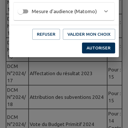
N°2024/
des séances du 15/01 et 21/03
15
14
Mesure d'audience (Matomo)
DCM
Approbation du compte de
Pour :
N°2024/
gestion 2023
15
15
REFUSER
VALIDER MON CHOIX
DCM
Approbation du compte
Pour :
AUTORISER
N°2024/
administratif 2023
15
16
DCM
Pour :
N°2024/
Affectation du résultat 2023
15
17
DCM
Pour :
N°2024/
Attribution des subventions 2024
15
18
Pour :
DCM
14
N°2024/
Vote du Budget Primitif 2024
Contr