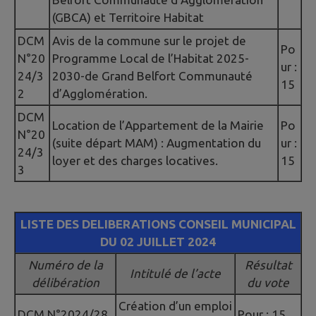
(GBCA) et Territoire Habitat
DCM
Avis de la commune sur le projet de
Po
N°20
Programme Local de l’Habitat 2025-
ur :
24/3
2030-de Grand Belfort Communauté
15
2
d’Agglomération.
DCM
Location de l’Appartement de la Mairie
Po
N°20
(suite départ MAM) : Augmentation du
ur :
24/3
loyer et des charges locatives.
15
3
LISTE DES DELIBERATIONS CONSEIL MUNICIPAL
DU 02 JUILLET 2024
Numéro de la
Résultat
Intitulé de l’acte
délibération
du vote
Création d’un emploi
DCM N°2024/28
Pour : 15