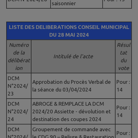
saisonnier
LISTE DES DELIBERATIONS CONSEIL MUNICIPAL
DU 28 MAI 2024
Numéro
Résul
de la
tat
Intitulé de l’acte
délibérat
du
ion
vote
DCM
Approbation du Procès Verbal de
Pour :
N°2024/
la séance du 03/04/2024
14
23
DCM
ABROGE & REMPLACE LA DCM
Pour :
N°2024/
2024/20 Assiette - dévolution et
14
24
destination des coupes 2024
DCM
Groupement de commande avec
Pour :
N°2024/
le CDG 90 – Reliure & Restauration