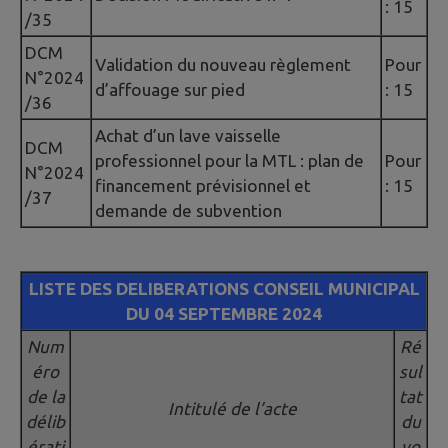
: 15
/35
DCM
Validation du nouveau règlement
Pour
N°2024
d’affouage sur pied
: 15
/36
Achat d’un lave vaisselle
DCM
professionnel pour la MTL : plan de
Pour
N°2024
financement prévisionnel et
: 15
/37
demande de subvention
LISTE DES DELIBERATIONS CONSEIL MUNICIPAL
DU 04 SEPTEMBRE 2024
Num
Ré
éro
sul
de la
tat
Intitulé de l’acte
délib
du
érati
vo