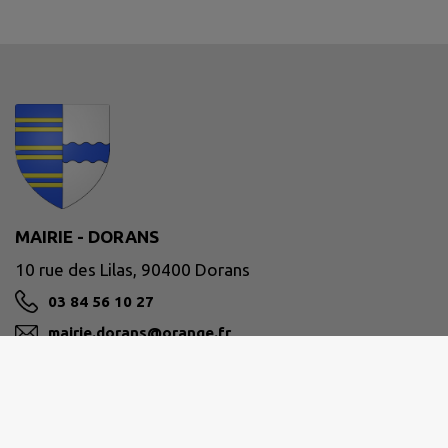
MAIRIE - DORANS
10 rue des Lilas, 90400 Dorans
03 84 56 10 27
mairie.dorans@orange.fr
M'Y RENDRE
www.mairie-dorans.com/