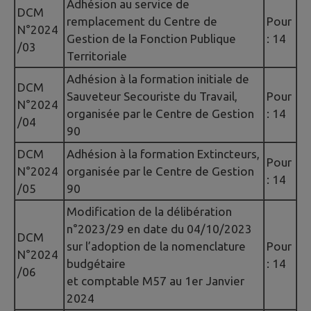
Adhésion au service de
DCM
remplacement du Centre de
Pour
N°2024
Gestion de la Fonction Publique
: 14
/03
Territoriale
Adhésion à la formation initiale de
DCM
Sauveteur Secouriste du Travail,
Pour
N°2024
organisée par le Centre de Gestion
: 14
/04
90
DCM
Adhésion à la formation Extincteurs,
Pour
N°2024
organisée par le Centre de Gestion
: 14
/05
90
Modification de la délibération
n°2023/29 en date du 04/10/2023
DCM
sur l’adoption de la nomenclature
Pour
N°2024
budgétaire
: 14
/06
et comptable M57 au 1er Janvier
2024