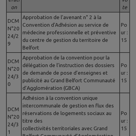
on
te
Approbation de l'avenant n° 2 à la
DCM
Convention d'Adhésion au service de
Po
N°20
médecine professionnelle et préventive
ur :
24/2
du centre de gestion du territoire de
15
9
Belfort
Approbation de la convention pour la
DCM
délégation de l’instruction des dossiers
Po
N°20
de demande de pose d’enseignes et
ur :
24/3
publicité au Grand Belfort Communauté
15
0
d’Agglomération (GBCA)
Adhésion à la convention unique
intercommunale de gestion en flux des
DCM
réservations de logements sociaux au
Po
N°20
titre des
ur :
24/3
collectivités territoriales avec Grand
15
1
Belfort Communauté d’Agglomération