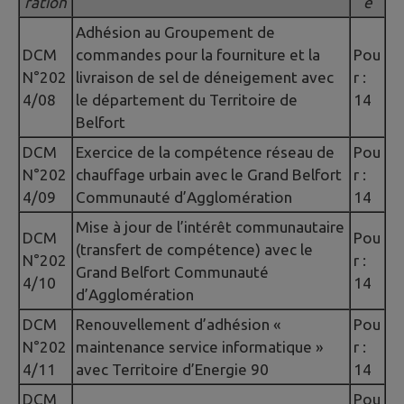
ration
e
Adhésion au Groupement de
DCM
commandes pour la fourniture et la
Pou
N°202
livraison de sel de déneigement avec
r :
4/08
le département du Territoire de
14
Belfort
DCM
Exercice de la compétence réseau de
Pou
N°202
chauffage urbain avec le Grand Belfort
r :
4/09
Communauté d’Agglomération
14
Mise à jour de l’intérêt communautaire
DCM
Pou
(transfert de compétence) avec le
N°202
r :
Grand Belfort Communauté
4/10
14
d’Agglomération
DCM
Renouvellement d’adhésion «
Pou
N°202
maintenance service informatique »
r :
4/11
avec Territoire d’Energie 90
14
DCM
Pou