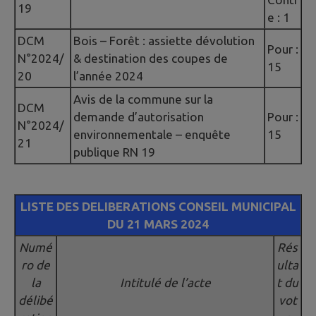
19
e : 1
DCM
Bois – Forêt : assiette dévolution
Pour :
N°2024/
& destination des coupes de
15
20
l’année 2024
Avis de la commune sur la
DCM
demande d’autorisation
Pour :
N°2024/
environnementale – enquête
15
21
publique RN 19
LISTE DES DELIBERATIONS CONSEIL MUNICIPAL
DU 21 MARS 2024
Numé
Rés
ro de
ulta
la
Intitulé de l’acte
t du
délibé
vot