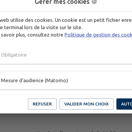
Gérer mes cookies 🍪
web utilise des cookies. Un cookie est un petit fichier enre
e terminal lors de la visite sur le site.
 savoir plus, consultez notre
Politique de gestion des coo
Obligatoire
Mesure d'audience (Matomo)
REFUSER
VALIDER MON CHOIX
AUT