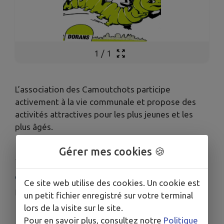
1
/
1
L’association des Camoutchots participe
activement à la vie communale et propose des
activités attractives pour les plus jeunes et les
plus âgés.
Gérer mes cookies 🍪
COORDONNÉES
Ce site web utilise des cookies. Un cookie est
lescamoutchots@gmail.com
un petit fichier enregistré sur votre terminal
lors de la visite sur le site.
06 52 96 24 85
Pour en savoir plus, consultez notre
Politique