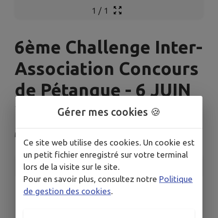
1
/
1
6ème Challenge Inter-
Association Concours
de Pétanque - 6 JUIN
2026
Gérer mes cookies 🍪
Montreux-Vieux
Ce site web utilise des cookies. Un cookie est
un petit fichier enregistré sur votre terminal
INFORMATIONS PRATIQUES
lors de la visite sur le site.
Pour en savoir plus, consultez notre
Politique
LIEU
de gestion des cookies
.
2 Rue des Prés 68210 Montreux-Vieux
DATES