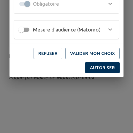
Obligatoire
Du ven. 15 mai au dim. 7 juin
HORAIRES
De 08h40 à 12h00
ORGANISÉ PAR
Mesure d'audience (Matomo)
La Boule Montreusienne
REFUSER
VALIDER MON CHOIX
Pour information.
AUTORISER
Publié par Mairie de Montreux-Vieux