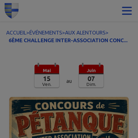
Contenu
Menu
Recherche
Pied de page
ACCUEIL
>
ÉVÉNEMENTS
>
AUX ALENTOURS
>
6ÈME CHALLENGE INTER-ASSOCIATION CONC...
Mai
Juin
15
07
au
Ven.
Dim.